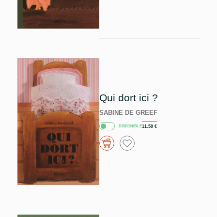
Qui dort ici ?
SABINE DE GREEF
DISPONIBLE
11.50
€