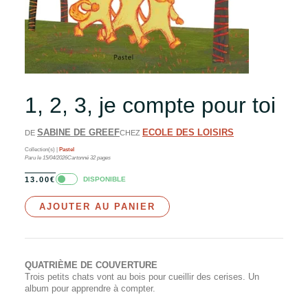
1, 2, 3, je compte pour toi
SABINE DE GREEF
ECOLE DES LOISIRS
DE
CHEZ
Collection(s) |
Pastel
Paru le
15/04/2026
Cartonné
32
pages
DISPONIBLE
13.00
€
AJOUTER AU PANIER
QUATRIÈME DE COUVERTURE
Trois petits chats vont au bois pour cueillir des cerises. Un
album pour apprendre à compter.