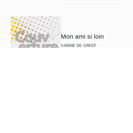
Mon ami si loin
SABINE DE GREEF
DISPONIBLE
12.00
€
Etangs
SABINE DE GREEF