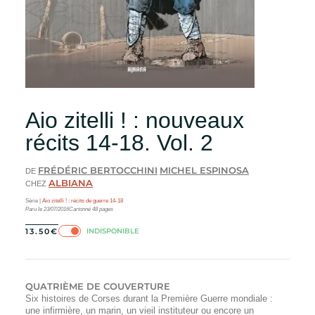
Aio zitelli ! : nouveaux
récits 14-18. Vol. 2
FRÉDÉRIC BERTOCCHINI
MICHEL ESPINOSA
DE
ALBIANA
CHEZ
Série |
Aio zitelli ! : récits de guerre 14-18
Paru le
23/07/2016
Cartonné
48
pages
INDISPONIBLE
13.50
€
QUATRIÈME DE COUVERTURE
Six histoires de Corses durant la Première Guerre mondiale :
une infirmière, un marin, un vieil instituteur ou encore un