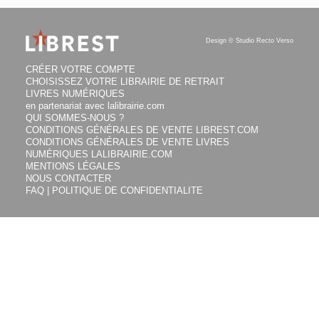
L'empereur des
11.90
€
DISPONIBLE
Français
FRÉDÉRIC BERTOCCHINI,
Design ©
Studio Recto Verso
LISA D' ORAZIO, MICHEL
ESPINOSA
CRÉER VOTRE COMPTE
CHOISISSEZ VOTRE LIBRAIRIE DE RETRAIT
11.90
€
DISPONIBLE
LIVRES NUMÉRIQUES
en partenariat avec lalibrairie.com
QUI SOMMES-NOUS ?
Sampiero corso :
CONDITIONS GÉNÉRALES DE VENTE LIBREST.COM
l'intégrale
CONDITIONS GÉNÉRALES DE VENTE LIVRES
NUMÉRIQUES LALIBRAIRIE.COM
FRÉDÉRIC BERTOCCHINI,
MENTIONS LÉGALES
ERIC RÜCKSTÜHL
NOUS CONTACTER
L'histoire de
FAQ | POLITIQUE DE CONFIDENTIALITE
30.00
€
DISPONIBLE
l'astronautique. Vol.
1. Nous irons
jusqu'aux astres
ERIC STOFFEL, FRÉDÉRIC
ALLALI, MICHEL ESPINOSA
13.00
€
DISPONIBLE
SITE RÉALISÉ AVEC LE SOUTIEN DU CNL