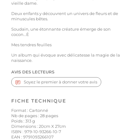
vieille dame.
Deux enfants y découvrent un univers de fleurs et de
minuscules bêtes.
Soudain, une étonnante créature émerge de son
cocon...È
Mes tendres feuilles
Un album qui évoque avec délicatesse la magie de la
naissance.
AVIS DES LECTEURS
Soyez le premier à donner votre avis
FICHE TECHNIQUE
Format : Cartonné
Nb de pages :
28
pages
Poids :
313
g
Dimensions : 20cm X 27cm
ISBN :
979-10-93266-10-7
EAN :
9791093266107