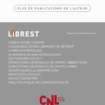
PLUS DE PUBLICATIONS DE L’AUTEUR
La Terre sens dessus
dessous
COLINE PIERRÉ, MAURÈEN
Design ©
Studio Recto Verso
POIGNONEC
Les Mousque'Terre. Vol.
14.95
€
DISPONIBLE
CRÉER VOTRE COMPTE
5. Tout feu, tout flamme
CHOISISSEZ VOTRE LIBRAIRIE DE RETRAIT
: enquête au bassin
LIVRES NUMÉRIQUES
en partenariat avec lalibrairie.com
d'Arca
QUI SOMMES-NOUS ?
CONDITIONS GÉNÉRALES DE VENTE LIBREST.COM
POG, SARUJIN
CONDITIONS GÉNÉRALES DE VENTE LIVRES
10.95
€
NUMÉRIQUES LALIBRAIRIE.COM
À PARAÎTRE
MENTIONS LÉGALES
NOUS CONTACTER
Ma poupée
FAQ | POLITIQUE DE CONFIDENTIALITE
ANNELISE HEURTIER,
MAURÈEN POIGNONEC
11.90
€
DISPONIBLE