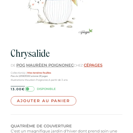
Chrysalide
POG
MAURÈEN POIGNONEC
CÉPAGES
DE
CHEZ
Collection(s) |
Mes tendres feuilles
Paru le
12/04/2016
Cartonné
28
pages
illustrations Maurèen Poignonec
A partir de 3 ans
DISPONIBLE
13.00
€
AJOUTER AU PANIER
QUATRIÈME DE COUVERTURE
C'est un magnifique jardin d'hiver dont prend soin une