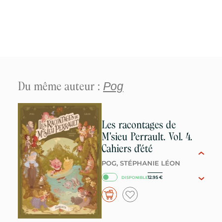
Du même auteur :
Pog
Les racontages de
M'sieu Perrault. Vol. 4.
Cahiers d'été
POG, STÉPHANIE LÉON
12.95
€
DISPONIBLE