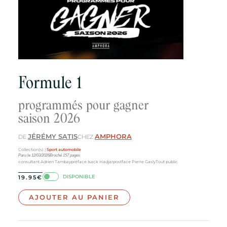
Formule 1
programmés pour gagner
saison 2026
JÉRÉMY SATIS
AMPHORA
DE
CHEZ
Collection(s) |
Sport automobile
Paru le
12/03/2026
Broché
157
pages
consultant Adrien Tambay
préface Isack Hadjar
postface Pierre Gasly
Tout public
DISPONIBLE
19.95
€
AJOUTER AU PANIER