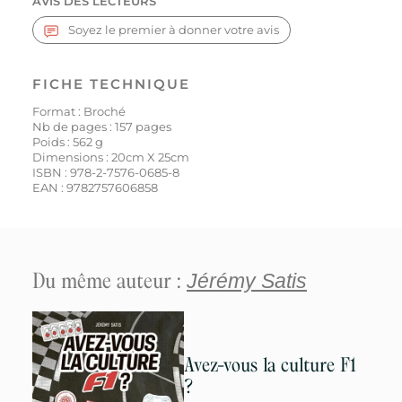
AVIS DES LECTEURS
Soyez le premier à donner votre avis
FICHE TECHNIQUE
Format : Broché
Nb de pages :
157
pages
Poids :
562
g
Dimensions : 20cm X 25cm
ISBN :
978-2-7576-0685-8
EAN :
9782757606858
Du même auteur :
Jérémy Satis
Avez-vous la culture F1
?