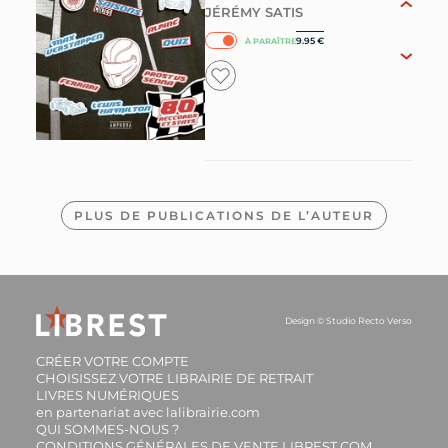
JÉRÉMY SATIS
9.95
€
À PARAÎTRE
PLUS DE PUBLICATIONS DE L’AUTEUR
Alpine : 1955-2025 :
passion et innovation
automobile depuis 70
ans
Design ©
Studio Recto Verso
JÉRÉMY SATIS
54.50
€
CRÉER VOTRE COMPTE
INDISPONIBLE
CHOISISSEZ VOTRE LIBRAIRIE DE RETRAIT
LIVRES NUMÉRIQUES
en partenariat avec lalibrairie.com
QUI SOMMES-NOUS ?
CONDITIONS GÉNÉRALES DE VENTE LIBREST.COM