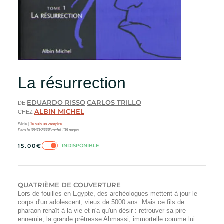
La résurrection
EDUARDO RISSO
CARLOS TRILLO
DE
ALBIN MICHEL
CHEZ
Série |
Je suis un vampire
Paru le
08/03/2000
Broché
136
pages
INDISPONIBLE
15.00
€
QUATRIÈME DE COUVERTURE
Lors de fouilles en Egypte, des archéologues mettent à jour le
corps d'un adolescent, vieux de 5000 ans. Mais ce fils de
pharaon renaît à la vie et n'a qu'un désir : retrouver sa pire
ennemie, la grande prêtresse Ahmassi, immortelle comme lui...