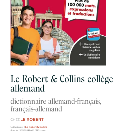
Le Robert & Collins collège
allemand
dictionnaire allemand-français,
français-allemand
LE ROBERT
CHEZ
Le Robert & Collins
Collection(s) |
Paru le
13/05/2026
Relié
1280
pages