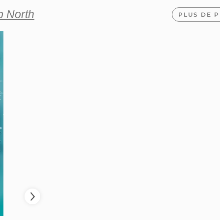
b North
PLUS DE P