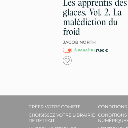
Les apprentis des
glaces. Vol. 2. La
malédiction du
froid
JACOB NORTH
À PARAÎTRE
17.90
€
CRÉER VOTRE COMPTE
CONDITIONS 
CHOISISSEZ VOTRE LIBRAIRIE
CONDITIONS 
DE RETRAIT
NUMÉRIQUES