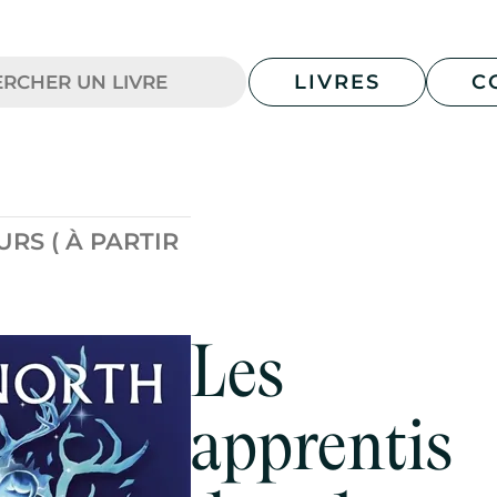
LIVRES
C
RS ( À PARTIR
Les
apprentis