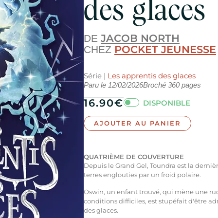
des glaces
JACOB NORTH
DE
POCKET JEUNESSE
CHEZ
Série |
Les apprentis des glaces
Paru le
12/02/2026
Broché
360
pages
16.90
€
DISPONIBLE
AJOUTER AU PANIER
QUATRIÈME DE COUVERTURE
Depuis le Grand Gel, Toundra est la derni
terres englouties par un froid polaire.
Oswin, un enfant trouvé, qui mène une rude
conditions difficiles, est stupéfait d'être a
des glaces.