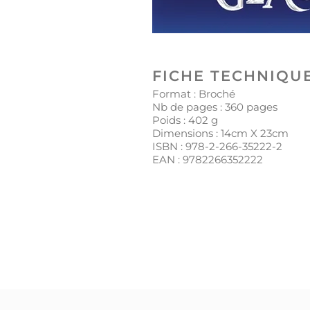
FICHE TECHNIQU
Format : Broché
Nb de pages :
360
pages
Poids :
402
g
Dimensions : 14cm X 23cm
ISBN :
978-2-266-35222-2
EAN :
9782266352222