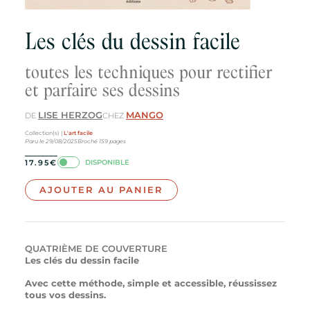
Les clés du dessin facile
toutes les techniques pour rectifier
et parfaire ses dessins
LISE HERZOG
MANGO
DE
CHEZ
Collection(s) |
L'art facile
Paru le
29/08/2025
Broché
159
pages
DISPONIBLE
17.95
€
AJOUTER AU PANIER
QUATRIÈME DE COUVERTURE
Les clés du dessin facile
Avec cette méthode, simple et accessible, réussissez
tous vos dessins.