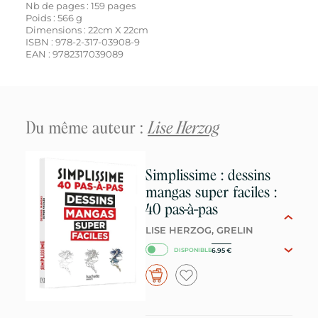
Nb de pages :
159
pages
Poids :
566
g
Dimensions : 22cm X 22cm
ISBN :
978-2-317-03908-9
EAN :
9782317039089
Du même auteur :
Lise Herzog
Simplissime : dessins
mangas super faciles :
40 pas-à-pas
LISE HERZOG, GRELIN
6.95
€
DISPONIBLE