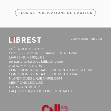
PLUS DE PUBLICATIONS DE L’AUTEUR
Le petit guide des
plumes : 70 trouvailles à
identifier
Design ©
Studio Recto Verso
RAPHAËL VALEYRE
4.50
€
DISPONIBLE
CRÉER VOTRE COMPTE
CHOISISSEZ VOTRE LIBRAIRIE DE RETRAIT
LIVRES NUMÉRIQUES
en partenariat avec lalibrairie.com
QUI SOMMES-NOUS ?
CONDITIONS GÉNÉRALES DE VENTE LIBREST.COM
CONDITIONS GÉNÉRALES DE VENTE LIVRES
NUMÉRIQUES LALIBRAIRIE.COM
MENTIONS LÉGALES
NOUS CONTACTER
FAQ | POLITIQUE DE CONFIDENTIALITE
Le petit guide de la
pêche à pied : 70
trouvailles à identifier