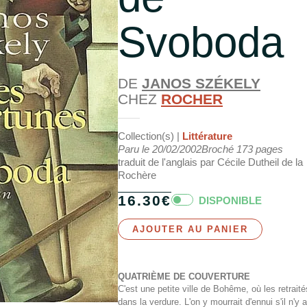
Svoboda
DE
JANOS SZÉKELY
CHEZ
ROCHER
Collection(s) |
Littérature
Paru le
20/02/2002
Broché
173
pages
traduit de l'anglais par Cécile Dutheil de la
Rochère
16.30
€
DISPONIBLE
AJOUTER AU PANIER
QUATRIÈME DE COUVERTURE
C'est une petite ville de Bohême, où les retrait
dans la verdure. L'on y mourrait d'ennui s'il n'