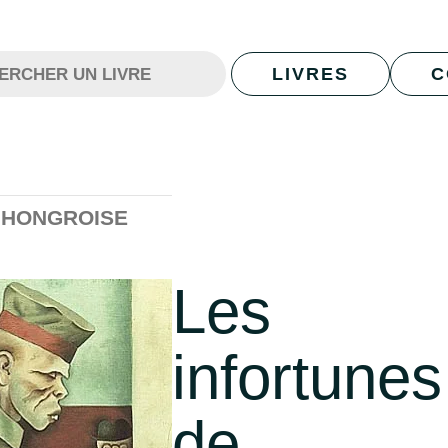
LIVRES
C
 HONGROISE
Les
infortunes
de