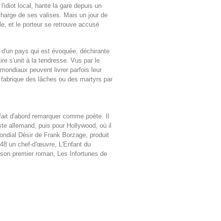
'idiot local, hante la gare depuis un
charge de ses valises. Mais un jour de
e, et le porteur se retrouve accusé
oire d'un pays qui est évoquée, déchirante
re s'unit à la tendresse. Vus par le
mondiaux peuvent livrer parfois leur
i fabrique des lâches ou des martyrs par
ait d'abord remarquer comme poète. Il
te allemand, puis pour Hollywood, où il
ondial Désir de Frank Borzage, produit
948 un chef-d'œuvre, L'Enfant du
 son premier roman, Les Infortunes de