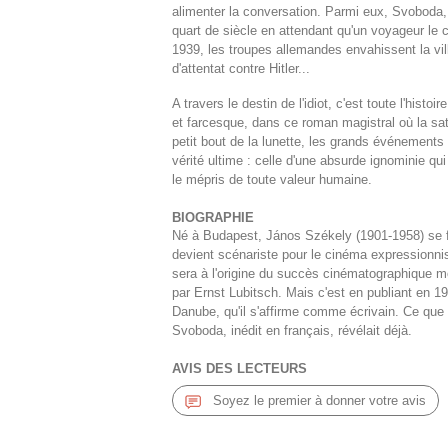
alimenter la conversation. Parmi eux, Svoboda, l
quart de siècle en attendant qu'un voyageur le 
1939, les troupes allemandes envahissent la vill
d'attentat contre Hitler...
A travers le destin de l'idiot, c'est toute l'hist
et farcesque, dans ce roman magistral où la sati
petit bout de la lunette, les grands événements 
vérité ultime : celle d'une absurde ignominie qu
le mépris de toute valeur humaine.
BIOGRAPHIE
Né à Budapest, János Székely (1901-1958) se f
devient scénariste pour le cinéma expressionnis
sera à l'origine du succès cinématographique m
par Ernst Lubitsch. Mais c'est en publiant en 1
Danube, qu'il s'affirme comme écrivain. Ce que
Svoboda, inédit en français, révélait déjà.
AVIS DES LECTEURS
Soyez le premier à donner votre avis