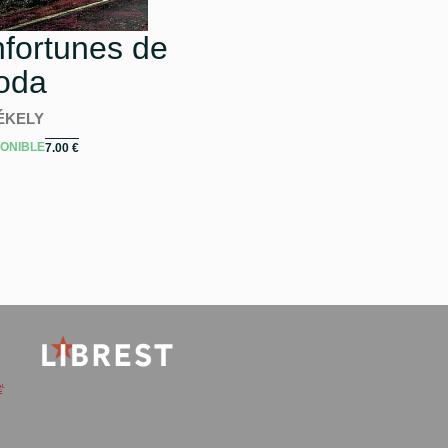
nfortunes de
oda
ÉKELY
PONIBLE
7.00
€