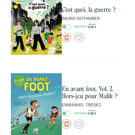
C'est quoi, la guerre ?
INGRID SEITHUMER
DISPONIBLE
8.20
€
En avant foot. Vol. 2.
Hors-jeu pour Malik ?
EMMANUEL TRÉDEZ
DISPONIBLE
9.95
€