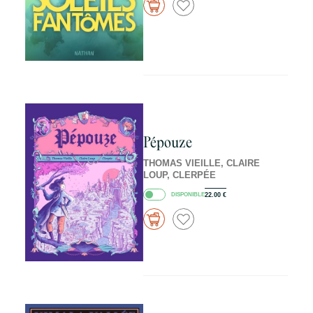
Pépouze
THOMAS VIEILLE, CLAIRE
LOUP, CLERPÉE
DISPONIBLE
22.00
€