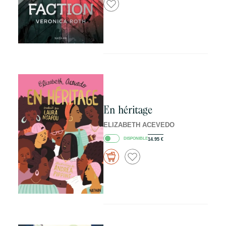
En héritage
ELIZABETH ACEVEDO
DISPONIBLE
14.95
€