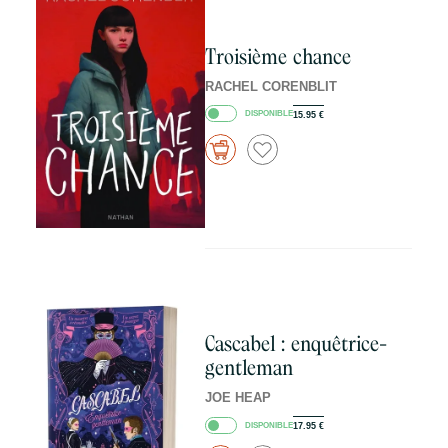
Troisième chance
RACHEL CORENBLIT
DISPONIBLE
15.95
€
Cascabel : enquêtrice-
gentleman
JOE HEAP
DISPONIBLE
17.95
€