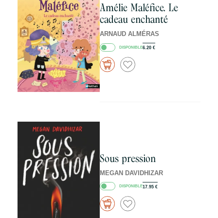
Amélie Maléfice. Le
cadeau enchanté
ARNAUD ALMÉRAS
DISPONIBLE
6.20
€
Sous pression
MEGAN DAVIDHIZAR
DISPONIBLE
17.95
€