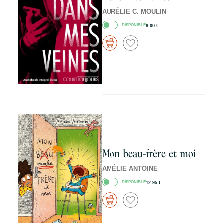
AURÉLIE C. MOULIN
DISPONIBLE
8.00
€
Mon beau-frère et moi
AMÉLIE ANTOINE
DISPONIBLE
12.95
€