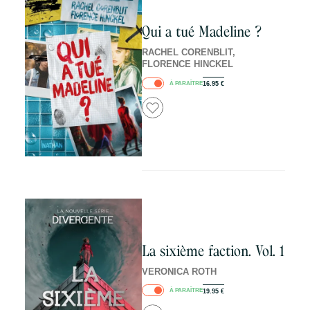
Qui a tué Madeline ?
RACHEL CORENBLIT,
FLORENCE HINCKEL
À PARAÎTRE
16.95
€
La sixième faction. Vol. 1
VERONICA ROTH
À PARAÎTRE
19.95
€