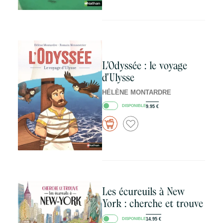
L'Odyssée : le voyage
d'Ulysse
HÉLÈNE MONTARDRE
DISPONIBLE
9.95
€
Les écureuils à New
York : cherche et trouve
DISPONIBLE
14.95
€