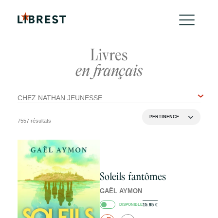
Livres
en français
CHEZ NATHAN JEUNESSE
7557 résultats
Soleils fantômes
GAËL AYMON
DISPONIBLE
15.95
€