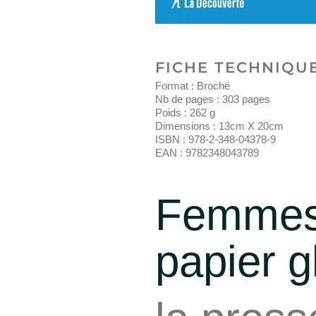
FICHE TECHNIQU
Format : Broché
Nb de pages :
303
pages
Poids :
262
g
Dimensions : 13cm X 20cm
ISBN :
978-2-348-04378-9
EAN :
9782348043789
Femmes
papier g