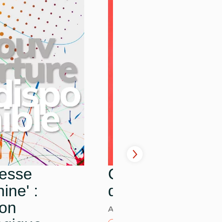
resse
Confession d'un
ine' :
double
ion
ANNE-MARIE LUGAN