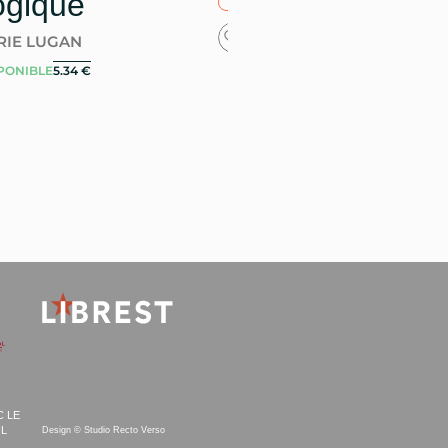
ogique
INDISPONIBLE
13.90
€
RIE LUGAN
PONIBLE
5.34
€
C LE
NL
Design ©
Studio Recto Verso