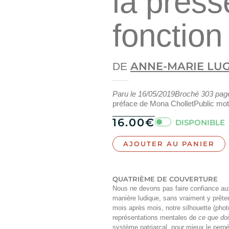
la press
fonction
ANNE-MARIE LU
DE
Paru le
16/05/2019
Broché
303
pag
préface de Mona Chollet
Public mot
16.00
€
DISPONIBLE
AJOUTER AU PANIER
QUATRIÈME DE COUVERTURE
Nous ne devons pas faire confiance aux
manière ludique, sans vraiment y prêter 
mois après mois, notre silhouette (pho
représentations mentales de
ce que do
système patriarcal, pour mieux le perpét