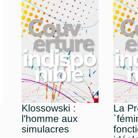
Klossowski :
La P
l'homme aux
`fémin
simulacres
fonct