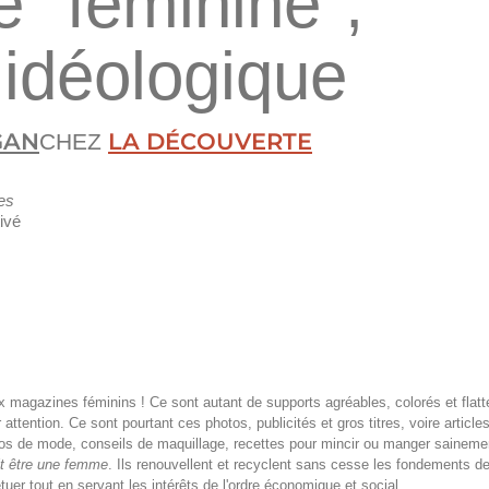
e "féminine",
 idéologique
GAN
LA DÉCOUVERTE
CHEZ
es
ivé
 magazines féminins ! Ce sont autant de supports agréables, colorés et flatte
attention. Ce sont pourtant ces photos, publicités et gros titres, voire articl
tos de mode, conseils de maquillage, recettes pour mincir ou manger sainemen
it être une femme
. Ils renouvellent et recyclent sans cesse les fondements d
uer tout en servant les intérêts de l'ordre économique et social.