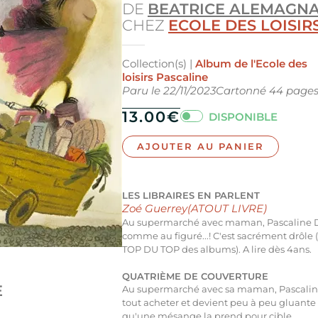
DE
BEATRICE ALEMAGN
CHEZ
ECOLE DES LOISIR
Collection(s) |
Album de l'Ecole des
loisirs
Pascaline
Paru le
22/11/2023
Cartonné
44
page
13.00
€
DISPONIBLE
AJOUTER AU PANIER
LES LIBRAIRES EN PARLENT
Zoé Guerrey(ATOUT LIVRE)
Au supermarché avec maman, Pascaline 
comme au figuré...! C'est sacrément drôle 
TOP DU TOP des albums). A lire dès 4ans.
QUATRIÈME DE COUVERTURE
E
Au supermarché avec sa maman, Pascaline
tout acheter et devient peu à peu gluante à
qu'une mésange la prend pour cible.