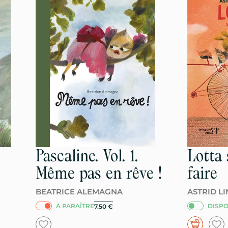
Pascaline. Vol. 1.
Lotta 
Même pas en rêve !
faire
BEATRICE ALEMAGNA
ASTRID L
À PARAÎTRE
DISPO
7.50
€