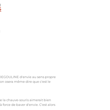
A
S
s
DEGOULINE d'envie au sens propre
(on osera même dire que c'est le
 la chauve-souris aimerait bien
 force de baver d'envie. C'est alors