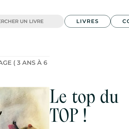
LIVRES
C
E ( 3 ANS À 6
Le top du
TOP !