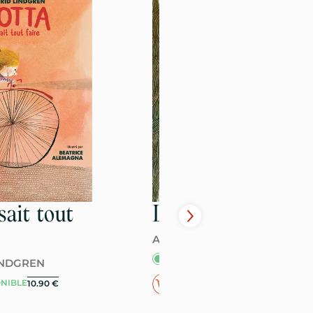
sait tout
Lotta la filoute
ASTRID LINDGREN
DISPONIBLE
11.90
€
INDGREN
NIBLE
10.90
€