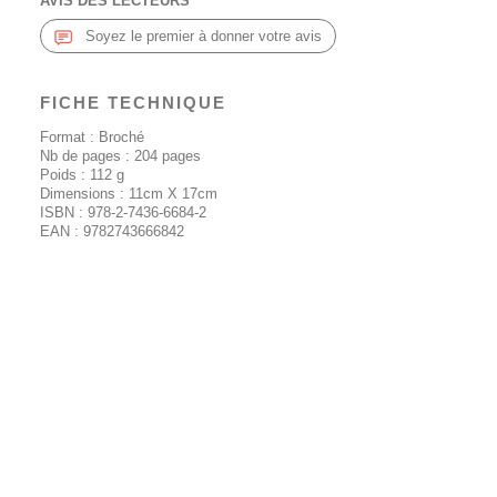
AVIS DES LECTEURS
Soyez le premier à donner votre avis
FICHE TECHNIQUE
Format : Broché
Nb de pages :
204
pages
Poids :
112
g
Dimensions : 11cm X 17cm
ISBN :
978-2-7436-6684-2
EAN :
9782743666842