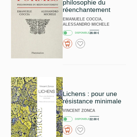
philosophie du
réenchantement
EMANUELE COCCIA,
ALESSANDRO MICHELE
DISPONIBLE
28.00
€
Lichens : pour une
résistance minimale
VINCENT ZONCA
DISPONIBLE
22.00
€