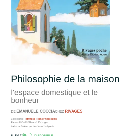
Philosophie de la maison
l'espace domestique et le
bonheur
EMANUELE COCCIA
RIVAGES
DE
CHEZ
Collection(s) |
Rivages-Poche
Philosophie
Paru le
16/04/2025
Broché
204
pages
traduit de l'italien par Léo Texier
Tout public
DISPONIBLE
8.50
€