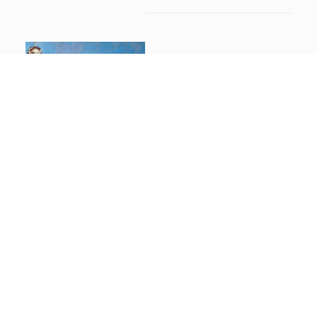
La vie sensible
EMANUELE COCCIA
DISPONIBLE
8.40
€