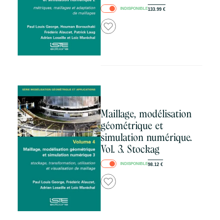
INDISPONIBLE
133.99
€
Maillage, modélisation
géométrique et
simulation numérique.
Vol. 3. Stockag
INDISPONIBLE
98.12
€