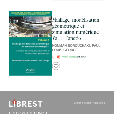
Maillage, modélisation
géométrique et
simulation numérique.
Vol. 1. Fonctio
HOUMAN BOROUCHAKI, PAUL-
LOUIS GEORGE
INDISPONIBLE
109.72
€
Design ©
Studio Recto Verso
CRÉER VOTRE COMPTE