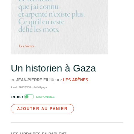
Un historien à Gaza
JEAN-PIERRE FILIU
LES ARÈNES
DE
CHEZ
Paru le
28/05/2025
Broché
203
pages
DISPONIBLE
19.00
€
AJOUTER AU PANIER