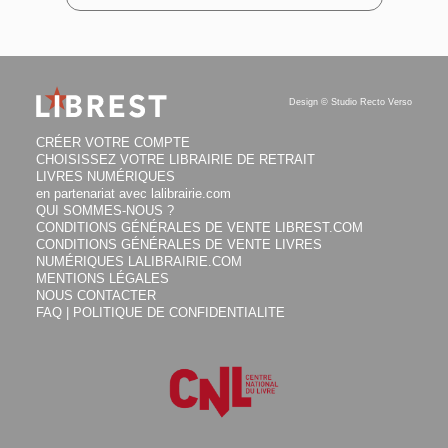
Comment la
Palestine fut perdue,
et pourquoi Israël n'a
pas gagné : histoir
Design ©
Studio Recto Verso
JEAN-PIERRE FILIU
CRÉER VOTRE COMPTE
CHOISISSEZ VOTRE LIBRAIRIE DE RETRAIT
DISPONIBLE
24.00
€
LIVRES NUMÉRIQUES
en partenariat avec lalibrairie.com
QUI SOMMES-NOUS ?
CONDITIONS GÉNÉRALES DE VENTE LIBREST.COM
CONDITIONS GÉNÉRALES DE VENTE LIVRES
NUMÉRIQUES LALIBRAIRIE.COM
MENTIONS LÉGALES
NOUS CONTACTER
FAQ | POLITIQUE DE CONFIDENTIALITE
Comment la
Palestine fut perdue :
et pourquoi Israël n'a
pas gagné : histoi