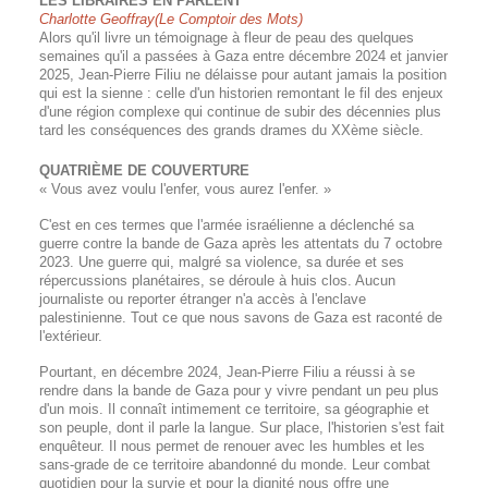
LES LIBRAIRES EN PARLENT
Charlotte Geoffray(Le Comptoir des Mots)
Alors qu'il livre un témoignage à fleur de peau des quelques
semaines qu'il a passées à Gaza entre décembre 2024 et janvier
2025, Jean-Pierre Filiu ne délaisse pour autant jamais la position
qui est la sienne : celle d'un historien remontant le fil des enjeux
d'une région complexe qui continue de subir des décennies plus
tard les conséquences des grands drames du XXème siècle.
QUATRIÈME DE COUVERTURE
« Vous avez voulu l'enfer, vous aurez l'enfer. »
C'est en ces termes que l'armée israélienne a déclenché sa
guerre contre la bande de Gaza après les attentats du 7 octobre
2023. Une guerre qui, malgré sa violence, sa durée et ses
répercussions planétaires, se déroule à huis clos. Aucun
journaliste ou reporter étranger n'a accès à l'enclave
palestinienne. Tout ce que nous savons de Gaza est raconté de
l'extérieur.
Pourtant, en décembre 2024, Jean-Pierre Filiu a réussi à se
rendre dans la bande de Gaza pour y vivre pendant un peu plus
d'un mois. Il connaît intimement ce territoire, sa géographie et
son peuple, dont il parle la langue. Sur place, l'historien s'est fait
enquêteur. Il nous permet de renouer avec les humbles et les
sans-grade de ce territoire abandonné du monde. Leur combat
quotidien pour la survie et pour la dignité nous offre une