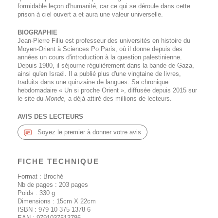
formidable leçon d'humanité, car ce qui se déroule dans cette
prison à ciel ouvert a et aura une valeur universelle.
BIOGRAPHIE
Jean-Pierre Filiu est professeur des universités en histoire du
Moyen-Orient à Sciences Po Paris, où il donne depuis des
années un cours d'introduction à la question palestinienne.
Depuis 1980, il séjourne régulièrement dans la bande de Gaza,
ainsi qu'en Israël. Il a publié plus d'une vingtaine de livres,
traduits dans une quinzaine de langues. Sa chronique
hebdomadaire « Un si proche Orient », diffusée depuis 2015 sur
le site du
Monde,
a déjà attiré des millions de lecteurs.
AVIS DES LECTEURS
Soyez le premier à donner votre avis
FICHE TECHNIQUE
Format : Broché
Nb de pages :
203
pages
Poids :
330
g
Dimensions : 15cm X 22cm
ISBN :
979-10-375-1378-6
EAN :
9791037513786