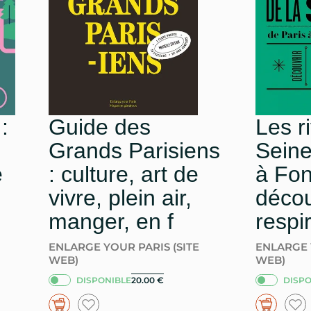
:
Guide des
Les r
Grands Parisiens
Seine
e
: culture, art de
à Fon
vivre, plein air,
découv
manger, en f
respi
ENLARGE YOUR PARIS (SITE
ENLARGE 
WEB)
WEB)
DISPONIBLE
DISPO
20.00
€