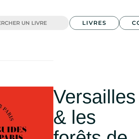
LIVRES
C
Versailles
& les
forêts de