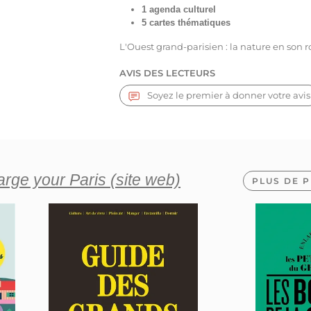
1 agenda culturel
5 cartes thématiques
L'Ouest grand-parisien : la nature en son 
AVIS DES LECTEURS
Soyez le premier à donner votre avis
arge your Paris (site web)
PLUS DE P