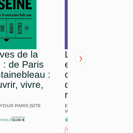
ives de la
Le Vexin frança
 : de Paris
entre Seine et
tainebleau :
campagne :
rir, vivre,
découvrir, vivre,
r
respirer, man
YOUR PARIS (SITE
ENLARGE YOUR PARIS (SITE
WEB)
NIBLE
DISPONIBLE
10.00
€
10.00
€