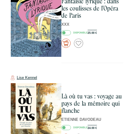
Fantaisie lyrique : dans
les coulisses de l’Opéra
de Paris
XXX
DISPONIBLE
25.00
€
Lise Kennel
Là où tu vas : voyage au
pays de la mémoire qui
flanche
ETIENNE DAVODEAU
DISPONIBLE
24.00
€