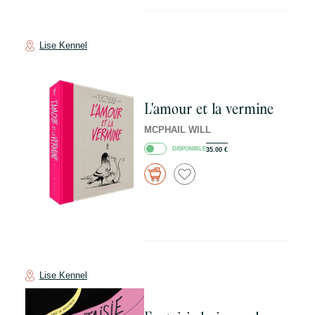
Lise Kennel
L'amour et la vermine
MCPHAIL WILL
DISPONIBLE
35.00
€
Lise Kennel