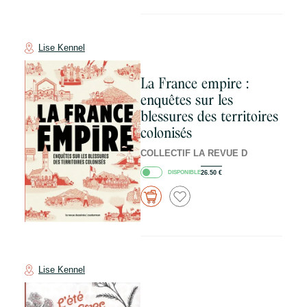
Lise Kennel
La France empire :
enquêtes sur les
blessures des territoires
colonisés
COLLECTIF LA REVUE D
DISPONIBLE
26.50
€
Lise Kennel