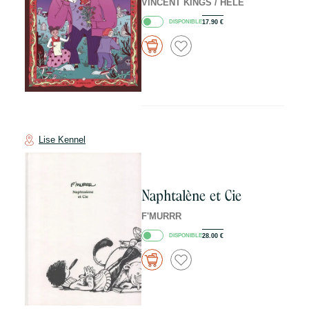
VINCENT KINGS / HELE
DISPONIBLE
17.90
€
Lise Kennel
Naphtalène et Cie
F'MURRR
DISPONIBLE
28.00
€