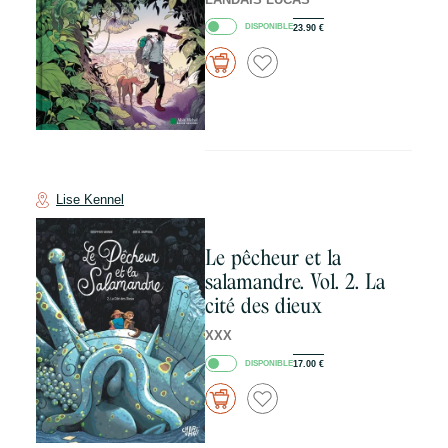
DISPONIBLE
23.90
€
Lise Kennel
Le pêcheur et la
salamandre. Vol. 2. La
cité des dieux
XXX
DISPONIBLE
17.00
€