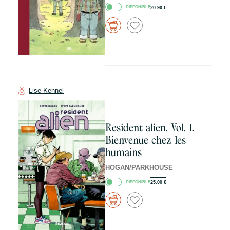
DISPONIBLE
20.90
€
Lise Kennel
Resident alien. Vol. 1.
Bienvenue chez les
humains
HOGAN/PARKHOUSE
DISPONIBLE
25.00
€