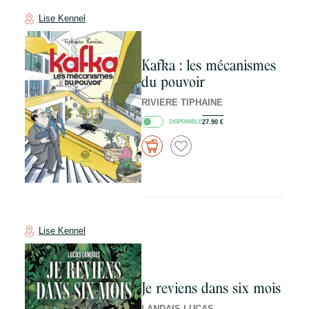
Lise Kennel
Kafka : les mécanismes
du pouvoir
RIVIERE TIPHAINE
DISPONIBLE
27.90
€
Lise Kennel
Je reviens dans six mois
LANDAIS LUCAS