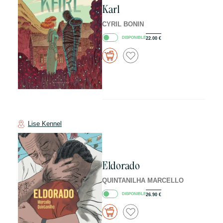
Karl
CYRIL BONIN
DISPONIBLE
22.00
€
Lise Kennel
Eldorado
QUINTANILHA MARCELLO
DISPONIBLE
26.90
€