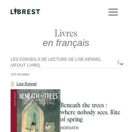
Livres
en français
LES CONSEILS DE LECTURE DE LISE KENNEL
(ATOUT LIVRE)
123 résultats
Lise Kennel
Beneath the trees :
where nobody sees. Rite
of spring
HORVATH