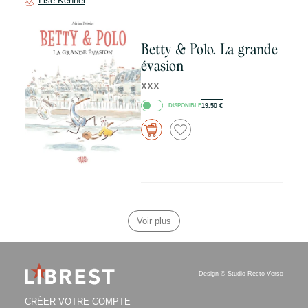
Lise Kennel
Betty & Polo. La grande
évasion
XXX
DISPONIBLE
19.50
€
Voir plus
Design ©
Studio Recto Verso
CRÉER VOTRE COMPTE