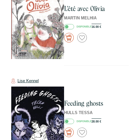
L'été avec Olivia
MARTIN MELHIA
DISPONIBLE
16.00
€
Lise Kennel
Feeding ghosts
HULLS TESSA
DISPONIBLE
28.00
€