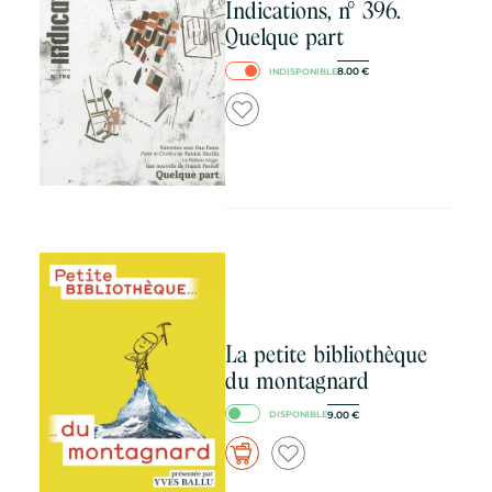
Indications, n° 396.
Quelque part
8.00
€
INDISPONIBLE
La petite bibliothèque
du montagnard
9.00
€
DISPONIBLE