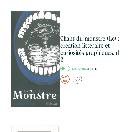
Chant du monstre (Le) :
création littéraire et
curiosités graphiques, n°
2
15.00
€
DISPONIBLE