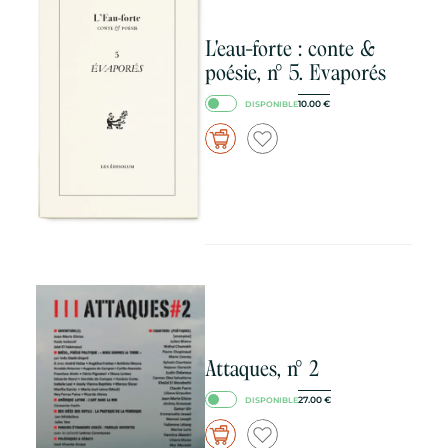
L'eau-forte : conte &
poésie, n° 5. Evaporés
10.00
€
DISPONIBLE
Attaques, n° 2
27.00
€
DISPONIBLE