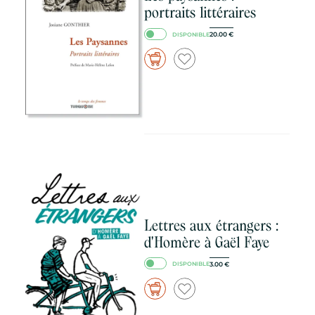
portraits littéraires
20.00
€
DISPONIBLE
Lettres aux étrangers :
d'Homère à Gaël Faye
3.00
€
DISPONIBLE