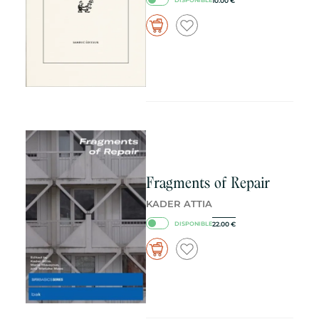
10.00
€
DISPONIBLE
Fragments of Repair
KADER ATTIA
22.00
€
DISPONIBLE