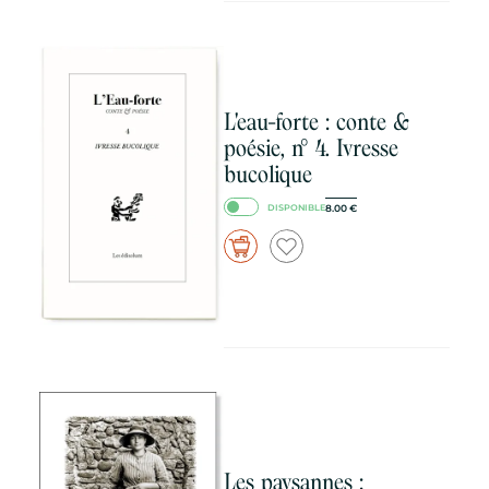
L'eau-forte : conte &
poésie, n° 4. Ivresse
bucolique
8.00
€
DISPONIBLE
Les paysannes :