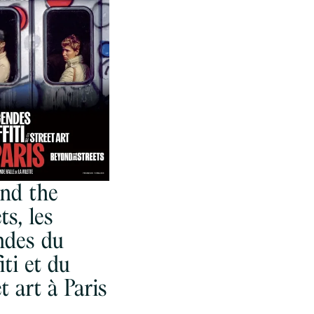
nd the
ts, les
ndes du
iti et du
t art à Paris