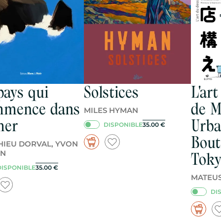
pays qui
Solstices
L'ar
mmence dans
de M
MILES HYMAN
mer
Urba
DISPONIBLE
35.00
€
Bout
HIEU DORVAL, YVON
EN
Toky
DISPONIBLE
35.00
€
MATEU
DI