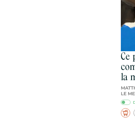
Ce 
co
la 
MATT
LE M