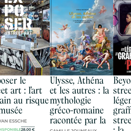
oser le
Ulysse, Athéna
Beyo
et art : l'art
et les autres : la
stree
ain au risque
mythologie
lége
musée
gréco-romaine
graff
racontée par la
stree
VAN ESSCHE
: la
DISPONIBLE
28.00
€
CAMILLE JOUNEAUX