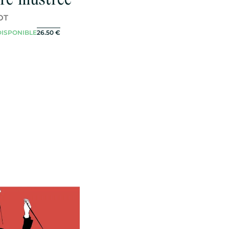
OT
DISPONIBLE
26.50
€