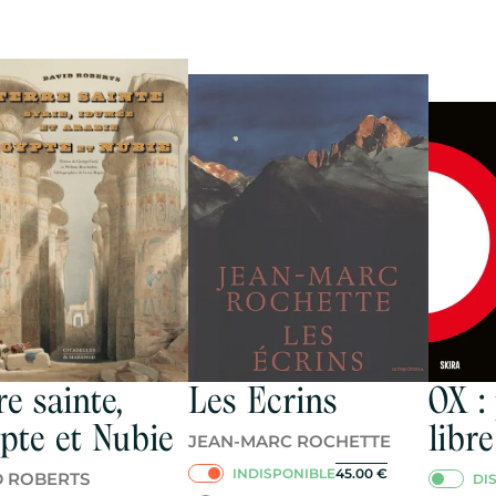
re sainte,
Les Ecrins
OX :
pte et Nubie
libre
JEAN-MARC ROCHETTE
INDISPONIBLE
45.00
€
D ROBERTS
DI