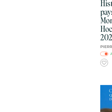
His
pay
Mon
Hoc
202
PIER