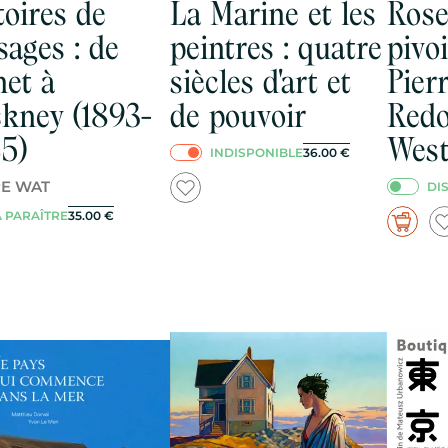
toires de
La Marine et les
Rose
sages : de
peintres : quatre
pivoi
et à
siècles d'art et
Pier
kney (1893-
de pouvoir
Redo
5)
Wes
INDISPONIBLE
36.00
€
RE WAT
DI
À PARAÎTRE
35.00
€