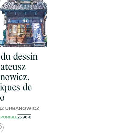
t du dessin
ateusz
nowicz.
iques de
o
SZ URBANOWICZ
SPONIBLE
25.90
€