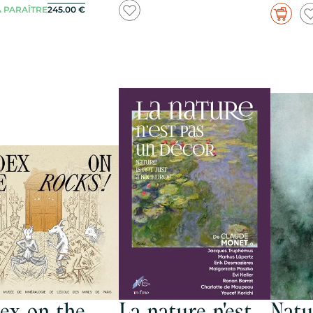
À PARAÎTRE
245.00
€
ex on the
La nature n'est
Natu