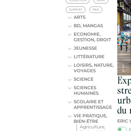
COLLECTION
SÉRIE
SUPPORT
PRIX
ARTS
BD, MANGAS
ECONOMIE,
GESTION, DROIT
JEUNESSE
LITTÉRATURE
LOISIRS, NATURE,
VOYAGES
Exp
SCIENCE
SCIENCES
stre
HUMAINES
urb
SCOLAIRE ET
APPRENTISSAGE
du 
VIE PRATIQUE,
ERIC 
BIEN-ÊTRE
Agriculture,