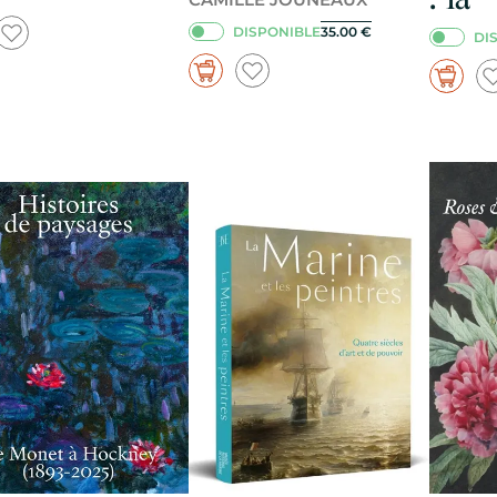
DISPONIBLE
35.00
€
DI