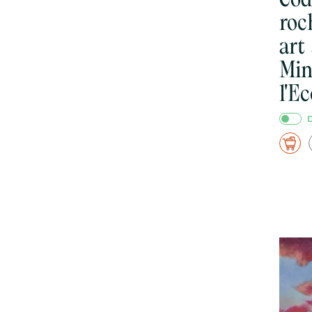
rock
art
Min
l'E