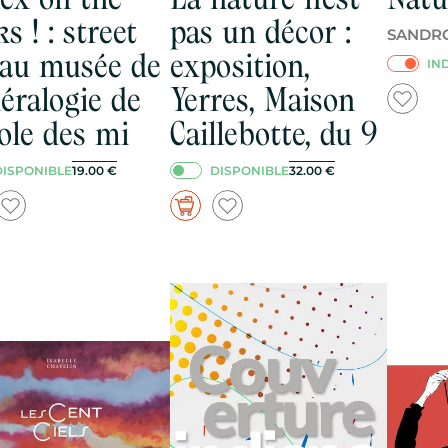
s ! : street
pas un décor :
SANDR
 au musée de
exposition,
IN
éralogie de
Yerres, Maison
cole des mi
Caillebotte, du 9
DISPONIBLE
DISPONIBLE
19.00
€
32.00
€