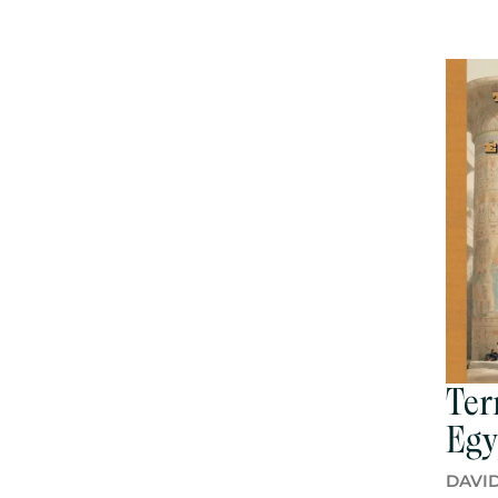
Ter
Egy
DAVI