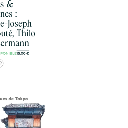
s &
nes :
re-Joseph
uté, Thilo
termann
SPONIBLE
15.00
€