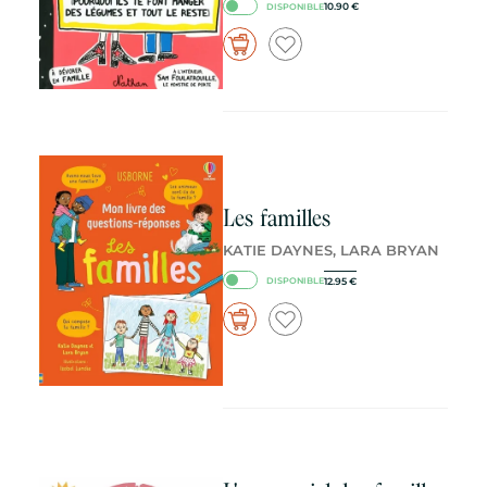
10.90
€
DISPONIBLE
Les familles
KATIE DAYNES, LARA BRYAN
12.95
€
DISPONIBLE