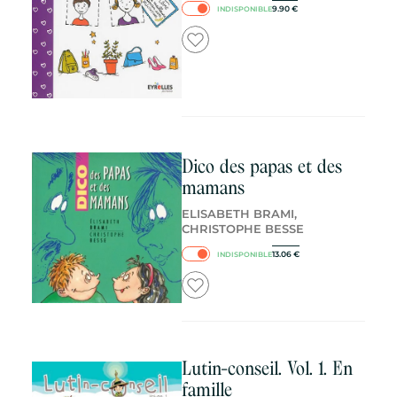
9.90
€
INDISPONIBLE
Dico des papas et des
mamans
ELISABETH BRAMI,
CHRISTOPHE BESSE
13.06
€
INDISPONIBLE
Lutin-conseil. Vol. 1. En
famille