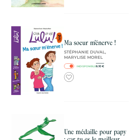
Ma soeur m'énerve !
STÉPHANIE DUVAL,
MARYLISE MOREL
6.10
€
INDISPONIBLE
Une médaille pour papy
: car tu es le meilleur