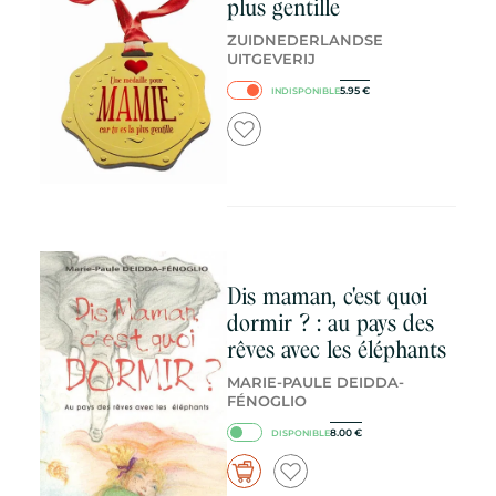
plus gentille
ZUIDNEDERLANDSE
UITGEVERIJ
5.95
€
INDISPONIBLE
Dis maman, c'est quoi
dormir ? : au pays des
rêves avec les éléphants
MARIE-PAULE DEIDDA-
FÉNOGLIO
8.00
€
DISPONIBLE