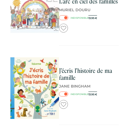
L'arc en ciel des familles
MURIEL DOURU
13.95
€
INDISPONIBLE
J'écris l'histoire de ma
famille
JANE BINGHAM
13.95
€
INDISPONIBLE