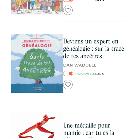
Deviens un expert en
généalogie : sur la trace
de tes ancêtres
DAN WADDELL
16.50
€
INDISPONIBLE
Une médaille pour
mamie : car tu es la