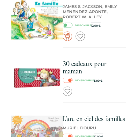
JAMES S. JACKSON, EMILY
MENENDEZ-APONTE,
ROBERT W. ALLEY
12.00
€
DISPONIBLE
30 cadeaux pour
maman
5.00
€
INDISPONIBLE
L'arc en ciel des familles
MURIEL DOURU
17.00
€
INDISPONIBLE