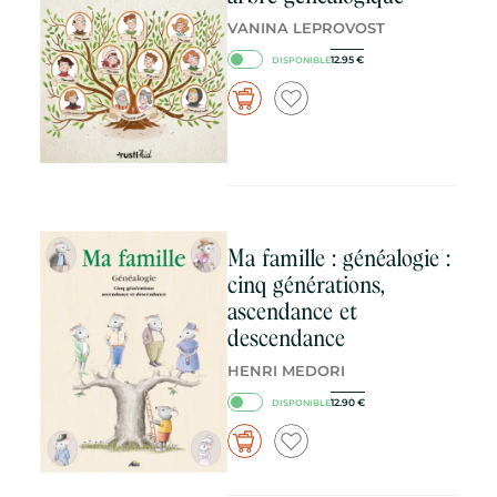
VANINA LEPROVOST
12.95
€
DISPONIBLE
Ma famille : généalogie :
cinq générations,
ascendance et
descendance
HENRI MEDORI
12.90
€
DISPONIBLE