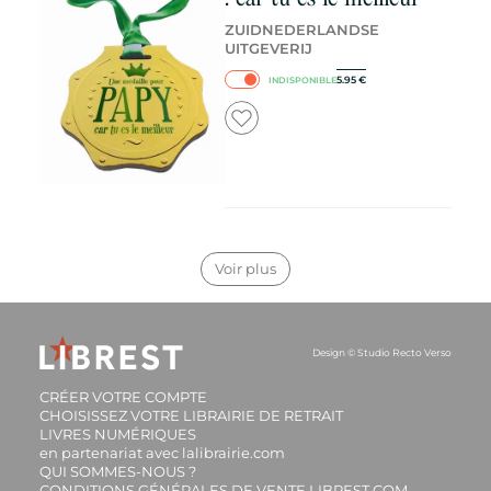
ZUIDNEDERLANDSE
UITGEVERIJ
5.95
€
INDISPONIBLE
Voir plus
Design ©
Studio Recto Verso
CRÉER VOTRE COMPTE
CHOISISSEZ VOTRE LIBRAIRIE DE RETRAIT
LIVRES NUMÉRIQUES
en partenariat avec lalibrairie.com
QUI SOMMES-NOUS ?
CONDITIONS GÉNÉRALES DE VENTE LIBREST.COM