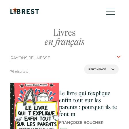
Livres
en français
RAYONS JEUNESSE
76 résultats
Le livre qui t'explique
enfin tout sur les
parents : pourquoi ils te
font m
FRANÇOIZE BOUCHER