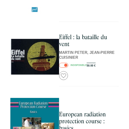
Eiffel : la bataille du
vent
MARTIN PETER, JEAN-PIERRE
CUISINIER
INDISPONIBLE
50.00
€
European radiation
protection course :
basics