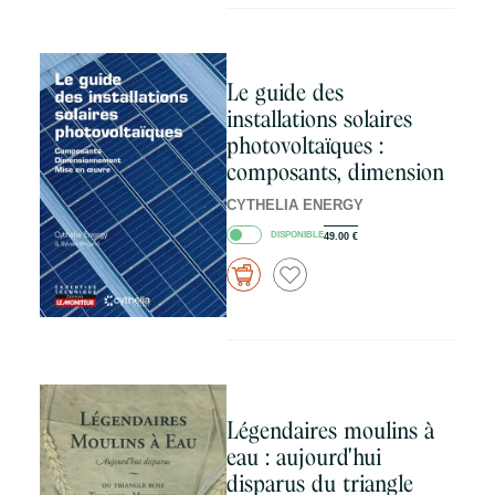
Le guide des
installations solaires
photovoltaïques :
composants, dimension
CYTHELIA ENERGY
DISPONIBLE
49.00
€
Légendaires moulins à
eau : aujourd'hui
disparus du triangle