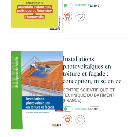
DISPONIBLE
22.50
€
Installations
photovoltaïques en
toiture et façade :
conception, mise en oe
CENTRE SCIENTIFIQUE ET
TECHNIQUE DU BÂTIMENT
(FRANCE)
DISPONIBLE
27.00
€